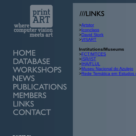
>
Artstor
>
Iconclass
>
David Stork
>
VISART
Institutions/Museums
>
FCT/MTCES
>
ISR/IST
>
IHA/FLUL
>
Museu Nacional do Azulejo
>
Rede Temática em Estudos d